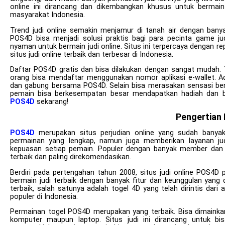
online ini dirancang dan dikembangkan khusus untuk bermain 
masyarakat Indonesia.
Trend judi online semakin menjamur di tanah air dengan banya
POS4D bisa menjadi solusi praktis bagi para pecinta game 
nyaman untuk bermain judi online. Situs ini terpercaya dengan reput
situs judi online terbaik dan terbesar di Indonesia.
Daftar POS4D gratis dan bisa dilakukan dengan sangat mudah. Ta
orang bisa mendaftar menggunakan nomor aplikasi e-wallet. A
dan gabung bersama POS4D. Selain bisa merasakan sensasi berm
pemain bisa berkesempatan besar mendapatkan hadiah dan bo
POS4D
sekarang!
Pengertian
POS4D
merupakan situs perjudian online yang sudah banyak 
permainan yang lengkap, namun juga memberikan layanan j
kepuasan setiap pemain. Populer dengan banyak member dan pe
terbaik dan paling direkomendasikan.
Berdiri pada pertengahan tahun 2008, situs judi online POS4D p
bermain judi terbaik dengan banyak fitur dan keunggulan yang
terbaik, salah satunya adalah togel 4D yang telah dirintis dari 
populer di Indonesia.
Permainan togel POS4D merupakan yang terbaik. Bisa dimainka
komputer maupun laptop. Situs judi ini dirancang untuk bi