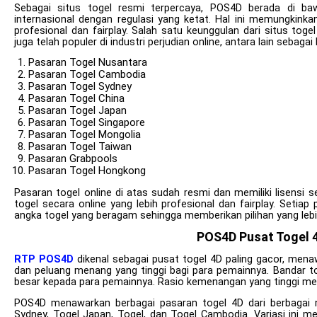
Sebagai situs togel resmi terpercaya, POS4D berada di ba
internasional dengan regulasi yang ketat. Hal ini memungkinkan
profesional dan fairplay. Salah satu keunggulan dari situs to
juga telah populer di industri perjudian online, antara lain sebagai 
Pasaran Togel Nusantara
Pasaran Togel Cambodia
Pasaran Togel Sydney
Pasaran Togel China
Pasaran Togel Japan
Pasaran Togel Singapore
Pasaran Togel Mongolia
Pasaran Togel Taiwan
Pasaran Grabpools
Pasaran Togel Hongkong
Pasaran togel online di atas sudah resmi dan memiliki lisens
togel secara online yang lebih profesional dan fairplay. Setia
angka togel yang beragam sehingga memberikan pilihan yang lebih
POS4D Pusat Togel 4
RTP POS4D
dikenal sebagai pusat togel 4D paling gacor, me
dan peluang menang yang tinggi bagi para pemainnya. Bandar t
besar kepada para pemainnya. Rasio kemenangan yang tinggi menja
POS4D menawarkan berbagai pasaran togel 4D dari berbagai n
Sydney, Togel Japan, Togel, dan Togel Cambodia. Variasi ini