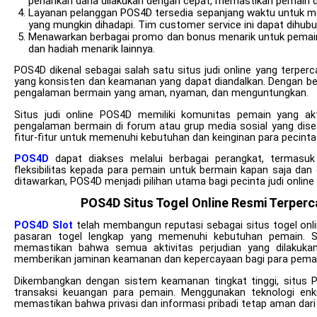
penarikan dana dilakukan dengan cepat, memastikan pemain
Layanan pelanggan POS4D tersedia sepanjang waktu untuk 
yang mungkin dihadapi. Tim customer service ini dapat dihubung
Menawarkan berbagai promo dan bonus menarik untuk pemain 
dan hadiah menarik lainnya.
POS4D dikenal sebagai salah satu situs judi online yang terperc
yang konsisten dan keamanan yang dapat diandalkan. Dengan bera
pengalaman bermain yang aman, nyaman, dan menguntungkan.
Situs judi online POS4D memiliki komunitas pemain yang akti
pengalaman bermain di forum atau grup media sosial yang dise
fitur-fitur untuk memenuhi kebutuhan dan keinginan para pecinta j
POS4D
dapat diakses melalui berbagai perangkat, termasuk
fleksibilitas kepada para pemain untuk bermain kapan saja dan
ditawarkan, POS4D menjadi pilihan utama bagi pecinta judi online 
POS4D Situs Togel Online Resmi Terper
POS4D Slot
telah membangun reputasi sebagai situs togel onl
pasaran togel lengkap yang memenuhi kebutuhan pemain. Sit
memastikan bahwa semua aktivitas perjudian yang dilakukan 
memberikan jaminan keamanan dan kepercayaan bagi para pemai
Dikembangkan dengan sistem keamanan tingkat tinggi, situs P
transaksi keuangan para pemain. Menggunakan teknologi enk
memastikan bahwa privasi dan informasi pribadi tetap aman dari