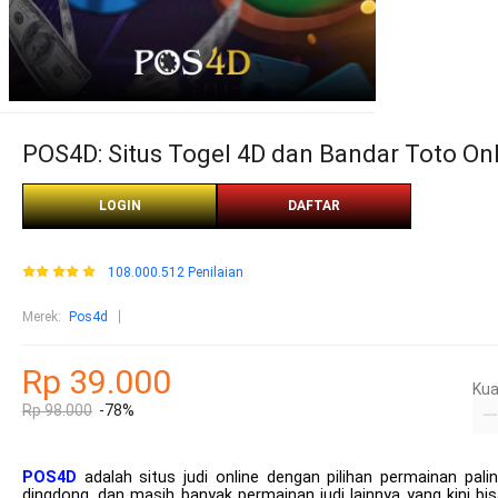
POS4D: Situs Togel 4D dan Bandar Toto On
LOGIN
DAFTAR
108.000.512 Penilaian
Merek
:
Pos4d
Rp 39.000
Kua
Rp 98.000
-78%
POS4D
adalah situs judi online dengan pilihan permainan paling
dingdong, dan masih banyak permainan judi lainnya yang kini bi